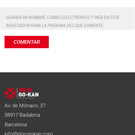
GUARDA MI NOMBRE, CORREO ELECTRÓNICO Y WEB EN ESTE
NAVEGADOR PARA LA PRÓXIMA VEZ QUE COMENTE.
Av. de Mònaco, 37
08917 Badalona
Barcelona
info@dojogokan.com