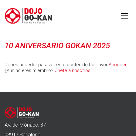
10 ANIVERSARIO GOKAN 2025
Debes acceder para ver éste contenido.Por favor
Acceder
.
¿Aún no eres miembro?
Únete a nosotros
Av. de Mònaco, 37
08917 Badalona